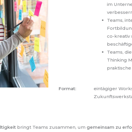
im Untern
verbesser
Teams, in
Fortbildung
co-kreativ
beschäftig
Teams, die
Thinking 
praktische
Format:
eintägiger Work
Zukunftswerksta
tigkeit
bringt Teams zusammen, um
gemeinsam zu erfor