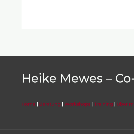
Heike Mewes – Co-
Home
|
Beratung
|
Workshops
|
Training
|
Über m