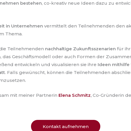
rnehmen bestehen
, co-kreativ neue Ideen dazu zu entwic
it
in Unternehmen
vermittelt den Teilnehmenden den ak
em Thema.
 die Teilnehmenden
nachhaltige Zukunftsszenarien
für i
n, das Geschäftsmodell oder auch Formen der Zusammenar
ießend entwickeln und visualisieren sie ihre
Ideen mithilf
att
. Falls gewünscht, können die Teilnehmenden abschl
 umzusetzen.
sam mit meiner Partnerin
Elena Schmitz
,
Co-Gründerin de
Kontakt aufnehmen